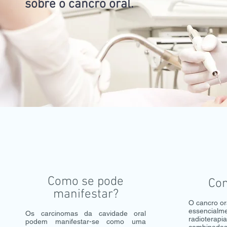
sobre o cancro oral.
Como se pode
Com
manifestar?
O cancro ora
essencialme
Os carcinomas da cavidade oral
radioterapia
podem manifestar-se como uma
combinadas.